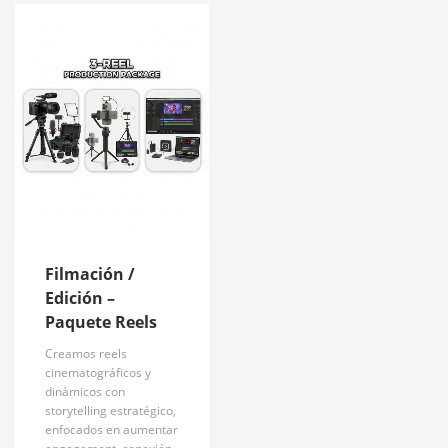
Filmación /
Edición –
Paquete Reels
Creamos reels
cinematográficos y
dinámicos con
storytelling estratégico,
enfocados en aumentar