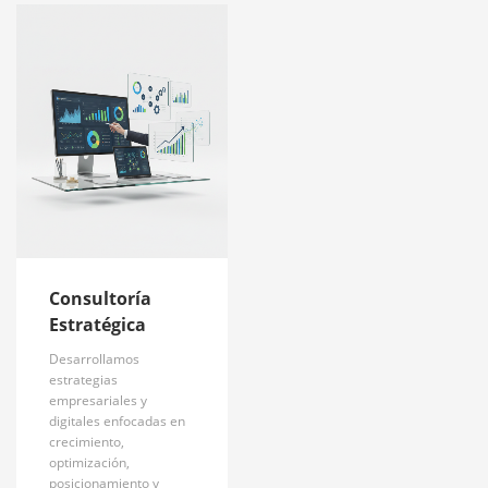
Consultoría
Estratégica
Desarrollamos
estrategias
empresariales y
digitales enfocadas en
crecimiento,
optimización,
posicionamiento y