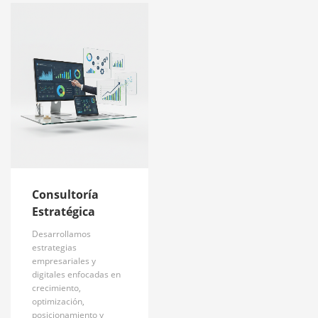
Consultoría
Estratégica
Desarrollamos
estrategias
empresariales y
digitales enfocadas en
crecimiento,
optimización,
posicionamiento y