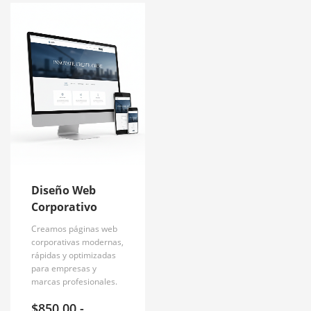
Diseño Web
Corporativo
Creamos páginas web
corporativas modernas,
rápidas y optimizadas
para empresas y
marcas profesionales.
$
850.00
-