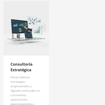
Consultoría
Estratégica
Desarrollamos
estrategias
empresariales y
digitales enfocadas en
crecimiento,
optimización,
posicionamiento y