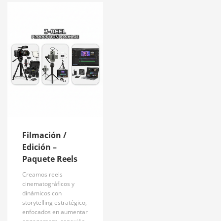
Filmación /
Edición –
Paquete Reels
Creamos reels
cinematográficos y
dinámicos con
storytelling estratégico,
enfocados en aumentar