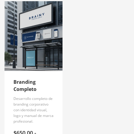
Branding
Completo
Desarrollo completo de
branding corporativo
con identidad visual,
logo y manual de marca
profesional.
$
650.00
-