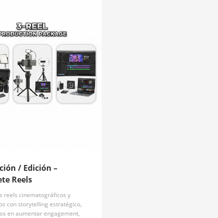
ción / Edición –
te Reels
 reels cinematográficos y
s con storytelling estratégico,
os en aumentar engagement,