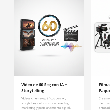
ALTO
Video de 60 Seg con IA +
Filma
Storytelling
Paque
Videos cinematográficos con IA y
Creamos
storytelling enfocados en branding,
dinámico
marketing y posicionamiento digital.
enfocad