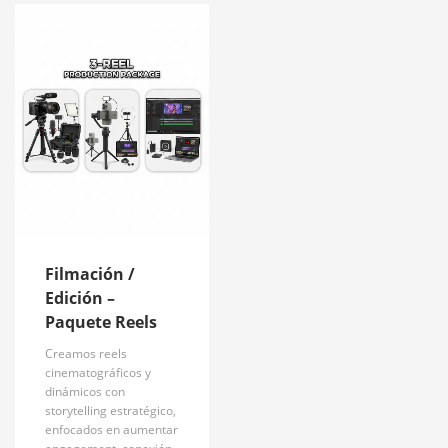
Filmación /
Edición –
Paquete Reels
Creamos reels
cinematográficos y
dinámicos con
storytelling estratégico,
enfocados en aumentar