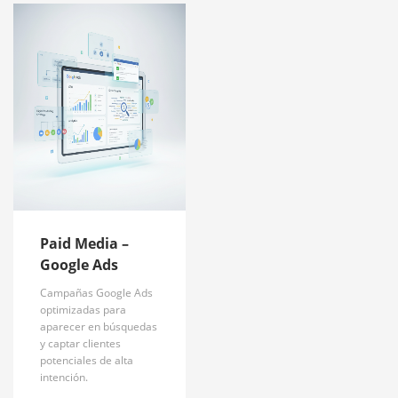
Paid Media –
Google Ads
Campañas Google Ads
optimizadas para
aparecer en búsquedas
y captar clientes
potenciales de alta
intención.