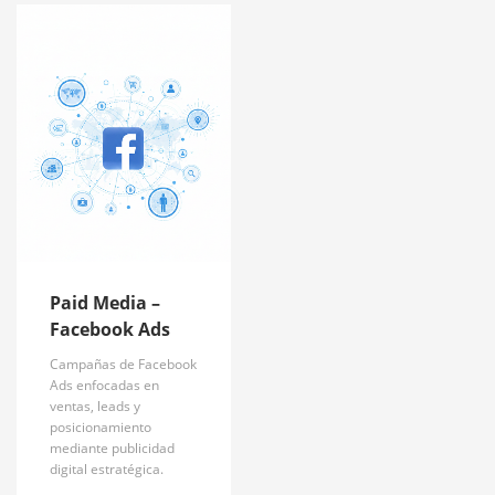
Paid Media –
Facebook Ads
Campañas de Facebook
Ads enfocadas en
ventas, leads y
posicionamiento
mediante publicidad
digital estratégica.