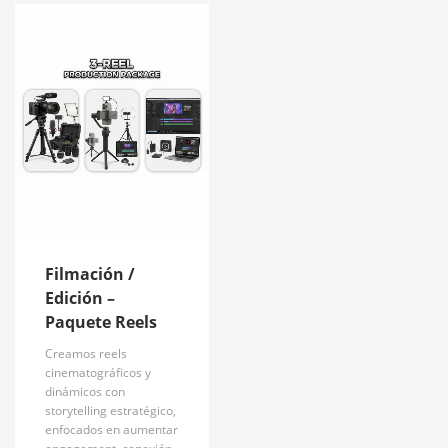
Filmación /
Edición –
Paquete Reels
Creamos reels
cinematográficos y
dinámicos con
storytelling estratégico,
enfocados en aumentar