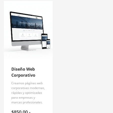
Diseño Web
Corporativo
Creamos páginas web
corporativas modernas,
rápidas y optimizadas
para empresas y
marcas profesionales.
$
850.00
-