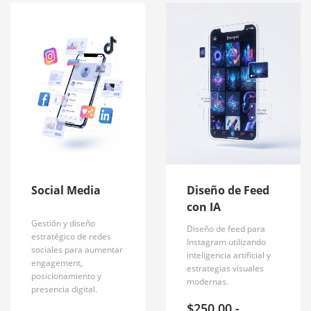
ALTO
Social Media
Diseño de Feed
con IA
Gestión y diseño
Diseño de feed para
estratégico de redes
Instagram utilizando
sociales para aumentar
inteligencia artificial y
engagement,
estrategias visuales
posicionamiento y
modernas.
presencia digital.
$
250.00
-