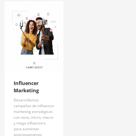
Influencer
Marketing
Desarrollamos
campañas de influencer
marketing estratégicas
con nano, micro, macro
y mega influencers
para aumentar
posicionamiento,