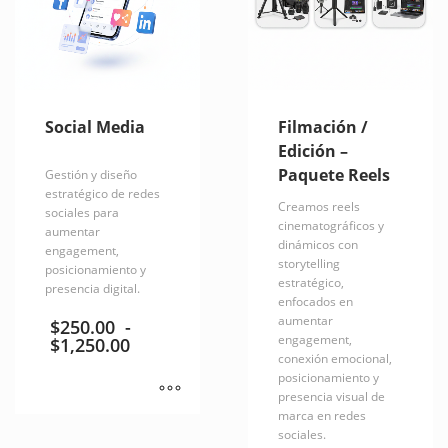
Social Media
Filmación /
Edición –
Paquete Reels
Gestión y diseño
estratégico de redes
Creamos reels
sociales para
cinematográficos y
aumentar
dinámicos con
engagement,
storytelling
posicionamiento y
estratégico,
presencia digital.
enfocados en
aumentar
$
250.00
-
engagement,
Rango
$
1,250.00
de
conexión emocional,
precios:
posicionamiento y
desde
presencia visual de
$250.00
marca en redes
Este
hasta
sociales.
producto