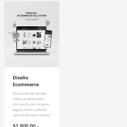
Diseño
Ecommerce
Desarrollo de tiendas
online profesionales
con carrito de compras,
pagos online y diseño
optimizado para ventas.
$
1,800.00
-