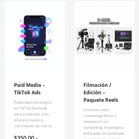
ALTO
Paid Media –
Filmación /
TikTok Ads
Edición –
Paquete Reels
Publicidad estratégica
en TikTok diseñada
Creamos reels
para contenido viral,
cinematográficos y
alcance masivo y
dinámicos con
crecimiento de marca.
storytelling estratégico,
enfocados en aumentar
$
350.00
-