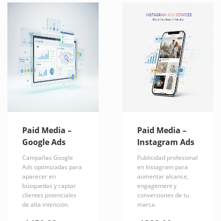
Paid Media –
Paid Media –
Google Ads
Instagram Ads
Campañas Google
Publicidad profesional
Ads optimizadas para
en Instagram para
aparecer en
aumentar alcance,
búsquedas y captar
engagement y
clientes potenciales
conversiones de tu
de alta intención.
marca.