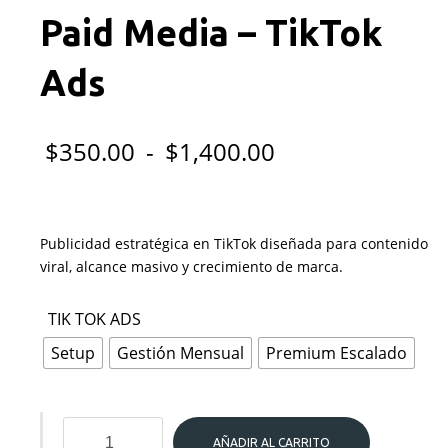
Paid Media – TikTok
Ads
Rango
$
350.00
-
$
1,400.00
de
precios:
Publicidad estratégica en TikTok diseñada para contenido
desde
viral, alcance masivo y crecimiento de marca.
$350.00
TIK TOK ADS
hasta
Setup
Gestión Mensual
Premium Escalado
$1,400.00
Paid
AÑADIR AL CARRITO