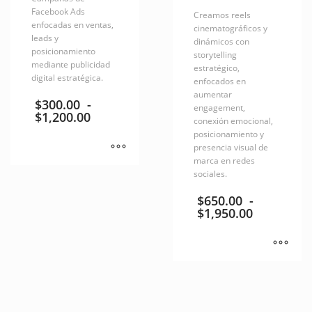
Facebook Ads
Creamos reels
enfocadas en ventas,
cinematográficos y
leads y
dinámicos con
posicionamiento
storytelling
mediante publicidad
estratégico,
digital estratégica.
enfocados en
aumentar
$
300.00
-
engagement,
Rango
$
1,200.00
conexión emocional,
de
posicionamiento y
precios:
presencia visual de
desde
marca en redes
$300.00
Este
sociales.
hasta
producto
$1,200.00
$
650.00
-
tiene
Rango
$
1,950.00
múltiples
de
variantes.
precios:
desde
Las
$650.00
opciones
Este
hasta
se
producto
$1,950.00
pueden
tiene
elegir