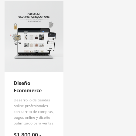
Diseño
Ecommerce
Desarrollo de tiendas
online profesionales
con carrito de compras,
pagos online y diseño
optimizado para ventas.
$
1,800.00
-