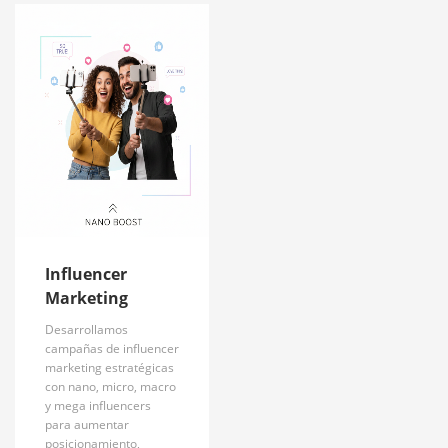
Influencer
Marketing
Desarrollamos
campañas de influencer
marketing estratégicas
con nano, micro, macro
y mega influencers
para aumentar
posicionamiento,