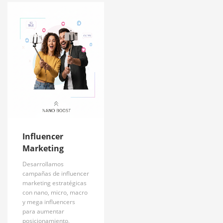
Influencer
Marketing
Desarrollamos
campañas de influencer
marketing estratégicas
con nano, micro, macro
y mega influencers
para aumentar
posicionamiento,