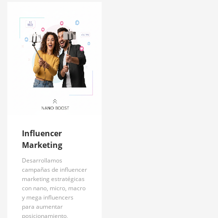
Influencer
Marketing
Desarrollamos
campañas de influencer
marketing estratégicas
con nano, micro, macro
y mega influencers
para aumentar
posicionamiento,