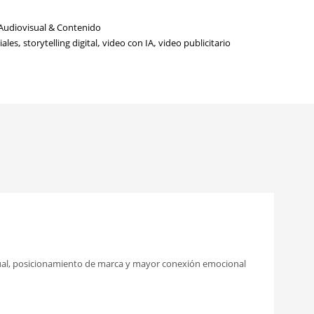
Audiovisual & Contenido
iales
,
storytelling digital
,
video con IA
,
video publicitario
isual, posicionamiento de marca y mayor conexión emocional