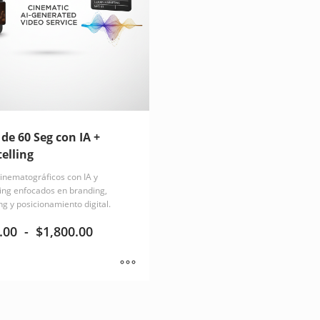
 de 60 Seg con IA +
telling
inematográficos con IA y
ling enfocados en branding,
g y posicionamiento digital.
Rango
.00
-
$
1,800.00
de
precios:
desde
$550.00
hasta
$1,800.00