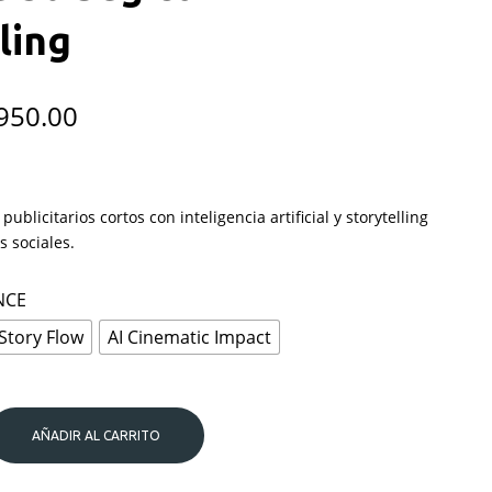
ling
Rango
950.00
de
precios:
ublicitarios cortos con inteligencia artificial y storytelling
desde
s sociales.
$280.00
NCE
hasta
 Story Flow
AI Cinematic Impact
$950.00
AÑADIR AL CARRITO