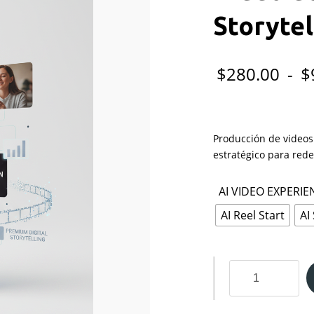
Storytel
$
280.00
-
$
Producción de videos p
estratégico para rede
AI VIDEO EXPERIE
AI Reel Start
AI
Video
de
30
Seg