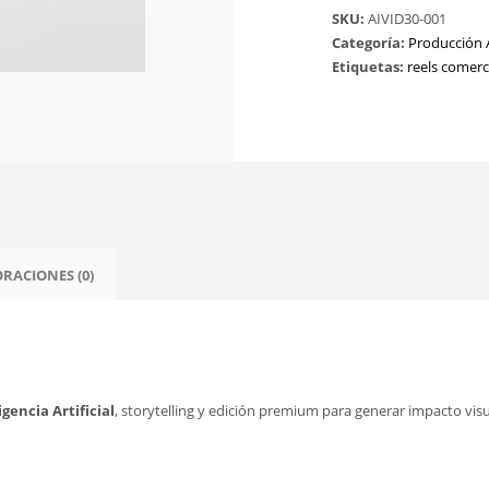
SKU:
AIVID30-001
con
Categoría:
Producción 
IA
Etiquetas:
reels comerc
+
Storytelling
cantidad
RACIONES (0)
gencia Artificial
, storytelling y edición premium para generar impacto v