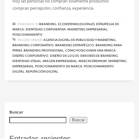
Hoy las personas no compran solamente productos:
compran percepción, confianza, experiencia
PUBLISHED IN
BRANDING
,
ECOSISTEMAS DIGITALES
,
ESTRATEGIA DE
MARCA
,
IDENTIDAD CORPORATIVA
,
MARKETING EMPRESARIAL
,
POSICIONAMIENTO
TAGGED UNDER:
AGENCIA DIGITAL DE PUBLICIDAD Y MARKETING
,
BRANDING CORPORATIVO
,
BRANDING ESTRATÉGICO
,
BRANDING PARA
PYMES
,
BRANDING PROFESIONAL
,
CÓMO POSICIONAR UNA MARCA
,
DISEÑO CORPORATIVO
,
DISEÑO DE LOGOS
,
ERRORES DE BRANDING
,
IDENTIDAD VISUAL
,
IMAGEN EMPRESARIAL
,
MARCAS PREMIUM
,
MARKETING
EMPRESARIAL
,
POSICIONAMIENTO DE MARCA
,
POSICIONAMIENTO
DIGITAL
,
REPUTACIÓN DIGITAL
Buscar
Buscar
Entradas recientes