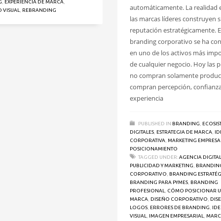
G
,
EXPERIENCIA DE MARCA
,
automáticamente. La realidad 
 VISUAL
,
REBRANDING
las marcas líderes construyen 
reputación estratégicamente. E
branding corporativo se ha co
en uno de los activos más imp
de cualquier negocio. Hoy las 
no compran solamente produc
compran percepción, confianza
experiencia
PUBLISHED IN
BRANDING
,
ECOSIS
DIGITALES
,
ESTRATEGIA DE MARCA
,
ID
CORPORATIVA
,
MARKETING EMPRESA
POSICIONAMIENTO
TAGGED UNDER:
AGENCIA DIGITAL
PUBLICIDAD Y MARKETING
,
BRANDIN
CORPORATIVO
,
BRANDING ESTRATÉ
BRANDING PARA PYMES
,
BRANDING
PROFESIONAL
,
CÓMO POSICIONAR 
MARCA
,
DISEÑO CORPORATIVO
,
DIS
LOGOS
,
ERRORES DE BRANDING
,
ID
VISUAL
,
IMAGEN EMPRESARIAL
,
MARC