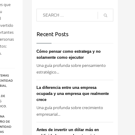
es que
su
l
nvertido
ortantes
Recent Posts
personas
tos:
Cómo pensar como estratega y no
,
solamente como ejecutor
Una guía profunda sobre pensamiento
estratégico...
TEMAS
ENTIDAD
RIAL
,
La diferencia entre una empresa
ocupada y una empresa que realmente
 DE
crece
G
GICO
,
Una guía profunda sobre crecimiento
empresarial...
UNA
EÑO DE
ENTIDAD
Antes de invertir un dólar más en
AS