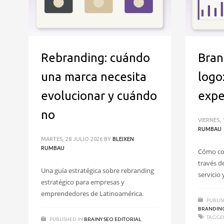
Rebranding: cuándo
Bran
una marca necesita
logo
evolucionar y cuándo
expe
no
VIERNES, 
RUMBAU
MARTES, 28 JULIO 2026
BY
BLEIXEN
RUMBAU
Cómo con
través de
Una guía estratégica sobre rebranding
servicio 
estratégico para empresas y
emprendedores de Latinoamérica.
PUBLIS
BRANDIN
TAGGE
PUBLISHED IN
BRAINY SEO EDITORIAL
,