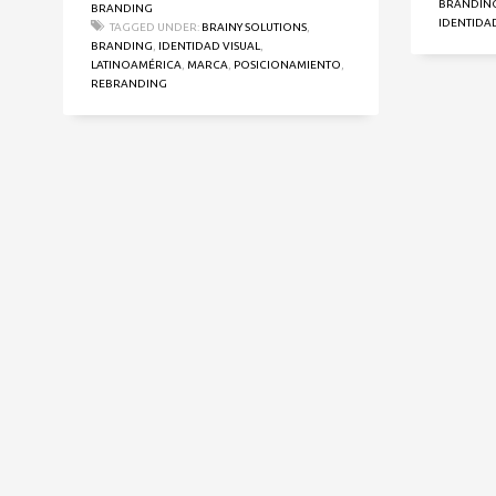
BRANDIN
BRANDING
IDENTIDAD
TAGGED UNDER:
BRAINY SOLUTIONS
,
BRANDING
,
IDENTIDAD VISUAL
,
LATINOAMÉRICA
,
MARCA
,
POSICIONAMIENTO
,
REBRANDING