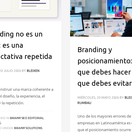
ding no es un
: es una
Branding y
ctativa repetida
posicionamiento:
que debes hacer 
10 JULIO 2026
BY
BLEIXEN
que debes evitar
struir una marca coherente a
l diseño, la experiencia, el
MIÉRCOLES, 20 MAYO 2026
BY
BLEI
y la repetición.
RUMBAU
Uno de los mayores errores de 
HED IN
BRAINY SEO EDITORIAL
,
empresas en Latinoamérica es 
G
D UNDER:
BRAINY SOLUTIONS
,
que el posicionamiento ocurre