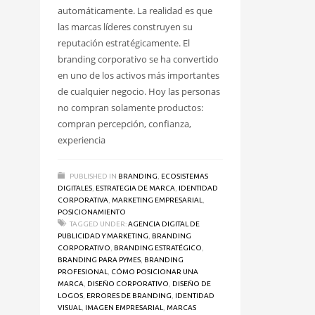
automáticamente. La realidad es que
las marcas líderes construyen su
reputación estratégicamente. El
branding corporativo se ha convertido
en uno de los activos más importantes
de cualquier negocio. Hoy las personas
no compran solamente productos:
compran percepción, confianza,
experiencia
PUBLISHED IN
BRANDING
,
ECOSISTEMAS
DIGITALES
,
ESTRATEGIA DE MARCA
,
IDENTIDAD
CORPORATIVA
,
MARKETING EMPRESARIAL
,
POSICIONAMIENTO
TAGGED UNDER:
AGENCIA DIGITAL DE
PUBLICIDAD Y MARKETING
,
BRANDING
CORPORATIVO
,
BRANDING ESTRATÉGICO
,
BRANDING PARA PYMES
,
BRANDING
PROFESIONAL
,
CÓMO POSICIONAR UNA
MARCA
,
DISEÑO CORPORATIVO
,
DISEÑO DE
LOGOS
,
ERRORES DE BRANDING
,
IDENTIDAD
VISUAL
,
IMAGEN EMPRESARIAL
,
MARCAS