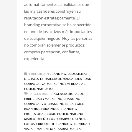
automáticamente. La realidad es que
las marcas líderes construyen su
reputación estratégicamente. El
branding corporativo se ha convertido
en uno de los activos más importantes
de cualquier negocio. Hoy las personas
no compran solamente productos:
compran percepción, confianza,
experiencia
PUBLISHED IN
BRANDING
,
ECOSISTEMAS
DIGITALES
,
ESTRATEGIA DE MARCA
,
IDENTIDAD
CORPORATIVA
,
MARKETING EMPRESARIAL
,
POSICIONAMIENTO
TAGGED UNDER:
AGENCIA DIGITAL DE
PUBLICIDAD Y MARKETING
,
BRANDING
CORPORATIVO
,
BRANDING ESTRATÉGICO
,
BRANDING PARA PYMES
,
BRANDING
PROFESIONAL
,
CÓMO POSICIONAR UNA
MARCA
,
DISEÑO CORPORATIVO
,
DISEÑO DE
LOGOS
,
ERRORES DE BRANDING
,
IDENTIDAD
VISUAL
,
IMAGEN EMPRESARIAL
,
MARCAS