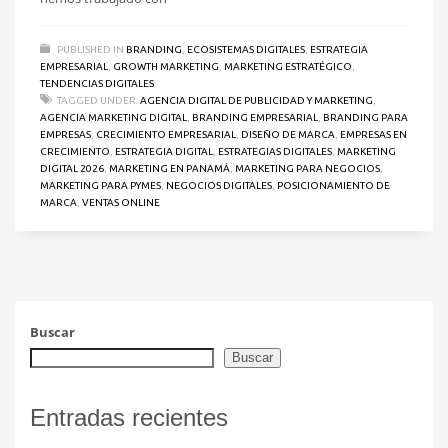
PUBLISHED IN
BRANDING
,
ECOSISTEMAS DIGITALES
,
ESTRATEGIA
EMPRESARIAL
,
GROWTH MARKETING
,
MARKETING ESTRATÉGICO
,
TENDENCIAS DIGITALES
TAGGED UNDER:
AGENCIA DIGITAL DE PUBLICIDAD Y MARKETING
,
AGENCIA MARKETING DIGITAL
,
BRANDING EMPRESARIAL
,
BRANDING PARA
EMPRESAS
,
CRECIMIENTO EMPRESARIAL
,
DISEÑO DE MARCA
,
EMPRESAS EN
CRECIMIENTO
,
ESTRATEGIA DIGITAL
,
ESTRATEGIAS DIGITALES
,
MARKETING
DIGITAL 2026
,
MARKETING EN PANAMÁ
,
MARKETING PARA NEGOCIOS
,
MARKETING PARA PYMES
,
NEGOCIOS DIGITALES
,
POSICIONAMIENTO DE
MARCA
,
VENTAS ONLINE
Buscar
Buscar
Entradas recientes