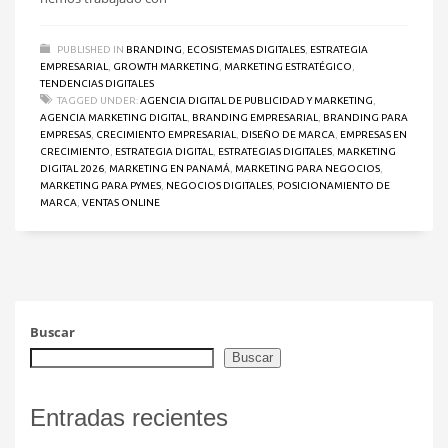
PUBLISHED IN
BRANDING
,
ECOSISTEMAS DIGITALES
,
ESTRATEGIA
EMPRESARIAL
,
GROWTH MARKETING
,
MARKETING ESTRATÉGICO
,
TENDENCIAS DIGITALES
TAGGED UNDER:
AGENCIA DIGITAL DE PUBLICIDAD Y MARKETING
,
AGENCIA MARKETING DIGITAL
,
BRANDING EMPRESARIAL
,
BRANDING PARA
EMPRESAS
,
CRECIMIENTO EMPRESARIAL
,
DISEÑO DE MARCA
,
EMPRESAS EN
CRECIMIENTO
,
ESTRATEGIA DIGITAL
,
ESTRATEGIAS DIGITALES
,
MARKETING
DIGITAL 2026
,
MARKETING EN PANAMÁ
,
MARKETING PARA NEGOCIOS
,
MARKETING PARA PYMES
,
NEGOCIOS DIGITALES
,
POSICIONAMIENTO DE
MARCA
,
VENTAS ONLINE
Buscar
Buscar
Entradas recientes