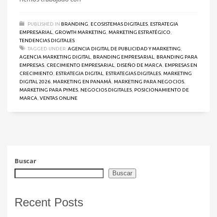
PUBLISHED IN
BRANDING
,
ECOSISTEMAS DIGITALES
,
ESTRATEGIA
EMPRESARIAL
,
GROWTH MARKETING
,
MARKETING ESTRATÉGICO
,
TENDENCIAS DIGITALES
TAGGED UNDER:
AGENCIA DIGITAL DE PUBLICIDAD Y MARKETING
,
AGENCIA MARKETING DIGITAL
,
BRANDING EMPRESARIAL
,
BRANDING PARA
EMPRESAS
,
CRECIMIENTO EMPRESARIAL
,
DISEÑO DE MARCA
,
EMPRESAS EN
CRECIMIENTO
,
ESTRATEGIA DIGITAL
,
ESTRATEGIAS DIGITALES
,
MARKETING
DIGITAL 2026
,
MARKETING EN PANAMÁ
,
MARKETING PARA NEGOCIOS
,
MARKETING PARA PYMES
,
NEGOCIOS DIGITALES
,
POSICIONAMIENTO DE
MARCA
,
VENTAS ONLINE
Buscar
Buscar
Recent Posts