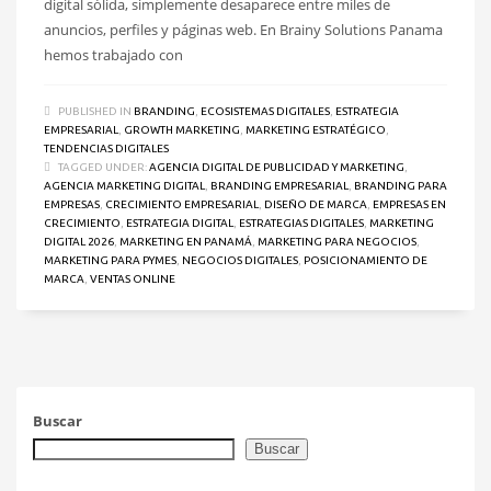
digital sólida, simplemente desaparece entre miles de
anuncios, perfiles y páginas web. En Brainy Solutions Panama
hemos trabajado con
PUBLISHED IN
BRANDING
,
ECOSISTEMAS DIGITALES
,
ESTRATEGIA
EMPRESARIAL
,
GROWTH MARKETING
,
MARKETING ESTRATÉGICO
,
TENDENCIAS DIGITALES
TAGGED UNDER:
AGENCIA DIGITAL DE PUBLICIDAD Y MARKETING
,
AGENCIA MARKETING DIGITAL
,
BRANDING EMPRESARIAL
,
BRANDING PARA
EMPRESAS
,
CRECIMIENTO EMPRESARIAL
,
DISEÑO DE MARCA
,
EMPRESAS EN
CRECIMIENTO
,
ESTRATEGIA DIGITAL
,
ESTRATEGIAS DIGITALES
,
MARKETING
DIGITAL 2026
,
MARKETING EN PANAMÁ
,
MARKETING PARA NEGOCIOS
,
MARKETING PARA PYMES
,
NEGOCIOS DIGITALES
,
POSICIONAMIENTO DE
MARCA
,
VENTAS ONLINE
Buscar
Buscar