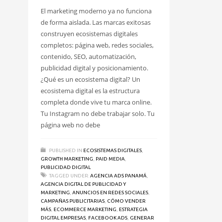
El marketing moderno ya no funciona
de forma aislada. Las marcas exitosas
construyen ecosistemas digitales
completos: página web, redes sociales,
contenido, SEO, automatización,
publicidad digital y posicionamiento.
¿Qué es un ecosistema digital? Un
ecosistema digital es la estructura
completa donde vive tu marca online.
Tu Instagram no debe trabajar solo. Tu
página web no debe
PUBLISHED IN
ECOSISTEMAS DIGITALES
,
GROWTH MARKETING
,
PAID MEDIA
,
PUBLICIDAD DIGITAL
TAGGED UNDER:
AGENCIA ADS PANAMÁ
,
AGENCIA DIGITAL DE PUBLICIDAD Y
MARKETING
,
ANUNCIOS EN REDES SOCIALES
,
CAMPAÑAS PUBLICITARIAS
,
CÓMO VENDER
MÁS
,
ECOMMERCE MARKETING
,
ESTRATEGIA
DIGITAL EMPRESAS
,
FACEBOOK ADS
,
GENERAR