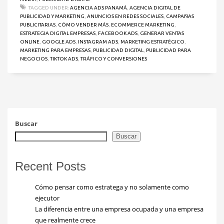
TAGGED UNDER:
AGENCIA ADS PANAMÁ
,
AGENCIA DIGITAL DE
PUBLICIDAD Y MARKETING
,
ANUNCIOS EN REDES SOCIALES
,
CAMPAÑAS
PUBLICITARIAS
,
CÓMO VENDER MÁS
,
ECOMMERCE MARKETING
,
ESTRATEGIA DIGITAL EMPRESAS
,
FACEBOOK ADS
,
GENERAR VENTAS
ONLINE
,
GOOGLE ADS
,
INSTAGRAM ADS
,
MARKETING ESTRATÉGICO
,
MARKETING PARA EMPRESAS
,
PUBLICIDAD DIGITAL
,
PUBLICIDAD PARA
NEGOCIOS
,
TIKTOK ADS
,
TRÁFICO Y CONVERSIONES
Buscar
Buscar
Recent Posts
Cómo pensar como estratega y no solamente como
ejecutor
La diferencia entre una empresa ocupada y una empresa
que realmente crece