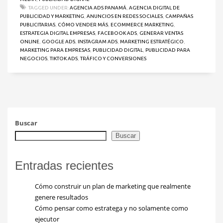
TAGGED UNDER:
AGENCIA ADS PANAMÁ
,
AGENCIA DIGITAL DE
PUBLICIDAD Y MARKETING
,
ANUNCIOS EN REDES SOCIALES
,
CAMPAÑAS
PUBLICITARIAS
,
CÓMO VENDER MÁS
,
ECOMMERCE MARKETING
,
ESTRATEGIA DIGITAL EMPRESAS
,
FACEBOOK ADS
,
GENERAR VENTAS
ONLINE
,
GOOGLE ADS
,
INSTAGRAM ADS
,
MARKETING ESTRATÉGICO
,
MARKETING PARA EMPRESAS
,
PUBLICIDAD DIGITAL
,
PUBLICIDAD PARA
NEGOCIOS
,
TIKTOK ADS
,
TRÁFICO Y CONVERSIONES
Buscar
Buscar
Entradas recientes
Cómo construir un plan de marketing que realmente
genere resultados
Cómo pensar como estratega y no solamente como
ejecutor