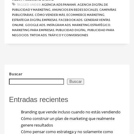
TAGGED UNDER:
AGENCIA ADS PANAMÁ
,
AGENCIA DIGITAL DE
PUBLICIDAD Y MARKETING
,
ANUNCIOS EN REDES SOCIALES
,
CAMPAÑAS
PUBLICITARIAS
,
CÓMO VENDER MÁS
,
ECOMMERCE MARKETING
,
ESTRATEGIA DIGITAL EMPRESAS
,
FACEBOOK ADS
,
GENERAR VENTAS
ONLINE
,
GOOGLE ADS
,
INSTAGRAM ADS
,
MARKETING ESTRATÉGICO
,
MARKETING PARA EMPRESAS
,
PUBLICIDAD DIGITAL
,
PUBLICIDAD PARA
NEGOCIOS
,
TIKTOK ADS
,
TRÁFICO Y CONVERSIONES
Buscar
Buscar
Entradas recientes
Branding que vende incluso cuando no estás vendiendo
Cómo construir un plan de marketing que realmente
genere resultados
Cómo pensar como estratega y no solamente como